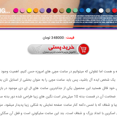
قیمت :
348000 تومان
ده و هست اما تفاوتی که میتوانیم در ساعت مچی های امروزه حس کنیم، اهمیت وجود 
ن یک شخص ایده آل باشید، پس باید ساعت مچی را به عنوان بخشی از استایل تان ب
ل خود قائل هستید.این محصول یکی از جذابترین ساعت های ال ای دی موجود در ب
مستطیل شکل ساعت در ابعاد 33 × 40 میلی‌متر طراحی شده و ضخامت آن در قسمت بدنه 10 میلی‌
ا و شفاف که با لمس دکمه کنار ساعت صفحه نمایش به شکلی زیبا پدیدار میشود، م
فول اسکرین با اعداد بزرگ و شفاف است، بند این ساعت سلیکونی است و قفل آن سگ