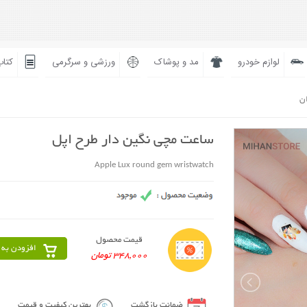
لوازم خودرو
مد و پوشاک
ورزشی و سرگرمی
کتاب
ان
ساعت مچی نگین دار طرح اپل
Apple Lux round gem wristwatch
قیمت محصول
افزودن به 
348,000 تومان
ضمانت بازگشت
بهترین کیفیت و قیمت