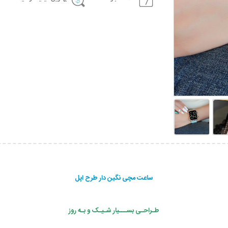
ساعت مچی نگین دار طرح اپل
طـراحـی بســـیار شـیـک و بـه روز