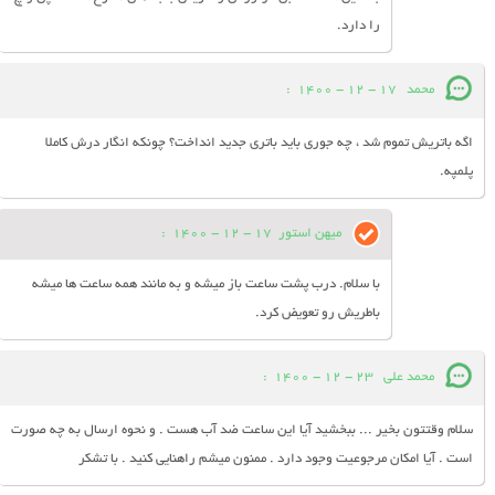
را دارد.
محمد
17 - 12 - 1400
:
اگه باتریش تموم شد ، چه جوری باید باتری جدید انداخت؟ چونکه انگار درش کاملا
پلمپه.
میهن استور
17 - 12 - 1400
:
با سلام. درب پشت ساعت باز میشه و به مانند همه ساعت ها میشه
باطریش رو تعویض کرد.
محمد علی
23 - 12 - 1400
:
سلام وقتتون بخیر ... ببخشید آیا این ساعت ضد آب هست . و نحوه ارسال به چه صورت
است . آیا امکان مرجوعیت وجود دارد . ممنون میشم راهنایی کنید . با تشکر