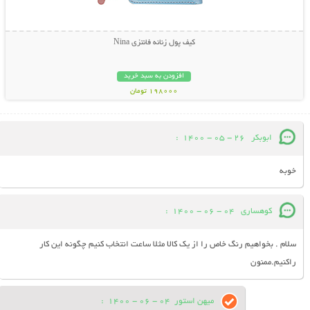
کیف پول زنانه فانتزی Nina
افزودن به سبد خرید
198000 تومان
ابوبکر
26 - 05 - 1400
:
خوبه
کوهساری
04 - 06 - 1400
:
سلام . بخواهیم رنگ خاص را از یک کالا مثلا ساعت انتخاب کنیم چگونه این کار
راکنیم.ممنون
میهن استور
04 - 06 - 1400
: