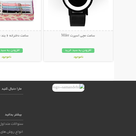
ساعت مچی اسپرت Miler
ساعت دخترانه 6 بند قابل تعویض
افزودن به سبد خرید
افزودن به سبد 
ناموجود
ناموجود
59,000 تومان
99,000 تومان
مارا دنبال کنید
بیشتر بدانید
سئوالات متداول
انواع روش های 