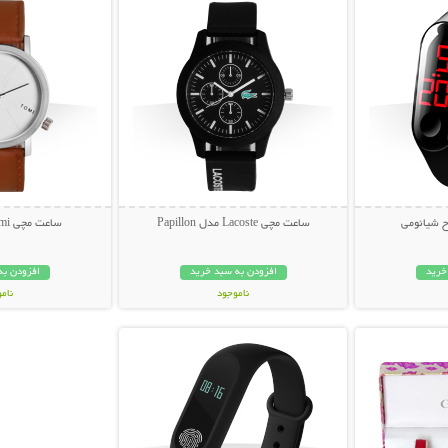
ساعت مچی Lacoste مدل Papillon
ساعت مچی Tomi مدل T082
خرید
افزودن به سبد خرید
افزودن به
ناموجود
نام
بیشتر
نمایش توضیحات بیشتر
99,000 تومان
69,000 توم