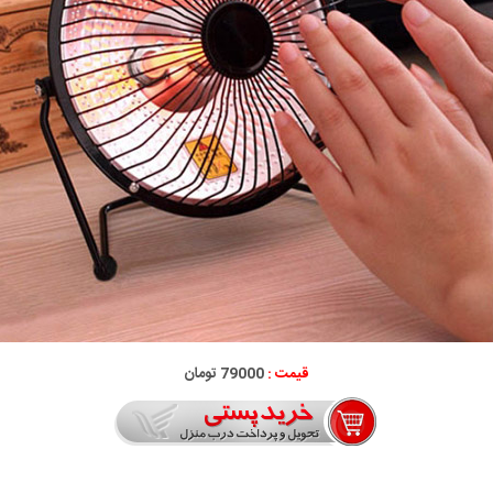
قیمت :
79000 تومان