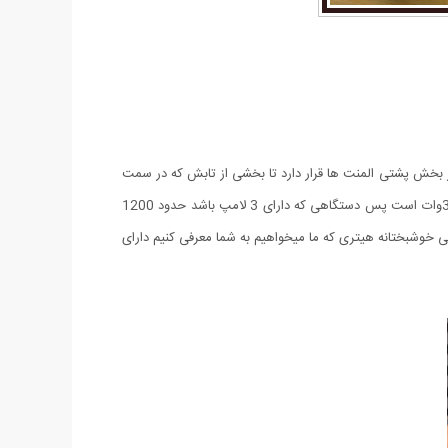
در بخش پشتی المنت ها قرار دارد تا بخشی از تابش که در سمت
دستگاه است نیز به سمت محیط تابیده شود. بخاری های تابشی معمولا 86 درصد انرژی را به تابش تبدیل می کنند و مصرف برق هر لامپ حدود 300وات است پس دستگاهی که دارای 3 لامپ باشد حدود 1200
لی خوشبختانه هیتری که ما میخواهیم به شما معرفی کنیم دارای