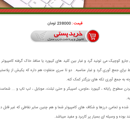
قیمت :
238000 تومان
Comp یا همون جارو USB. با کمک این جارو کوچیک می تونید گرد و غبار بین کلید های کیبورد یا منافذ خاک گرف
قط برای جمع آوری گرد و غبار مناسبه. دو تا سری متفاوت هم داره که یکیش از پلاستی
ه به جمع آوری تکه های بزرگتر کمک کنه.
 جهت تمیز کردن سطوح رایانه ، کیبورد ،ماوس، اسپیکر و حتی تبلت، موبایل ، لپ تاپ و ... شما
د.
 کابل USB به کامپیوتر شما متصل شده و تمامی درزها و شکاف های کامپیوتر شما و هم چنین سایر نقاطی 
بوده و وسیله ای بسیار پر کاربرد و مفید میباشد.