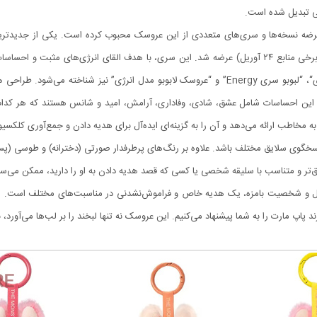
گی تبدیل شده است.
into Energy Series” است که در تاریخ ۲۵ آوریل ۲۰۲۵ (در برخی منابع ۲۴ آوریل) عرضه شد. این سری، با هدف
کرده است.لبوبو سری انرژی با نام‌هایی چون “لابوبو سری انرژی“، “لبوبو سری Energy” و “عروسک لا
 پاستلی و ظریف Tie-Dye تلفیق شده‌اند. این احساسات شامل عشق، شادی، وفاداری، آرامش، امید و شانس 
ه مخاطب ارائه می‌دهد و آن را به گزینه‌ای ایده‌آل برای هدیه دادن و جمع‌آوری کلکس
خگوی سلایق مختلف باشد. علاوه بر رنگ‌های پرطرفدار صورتی (دخترانه) و طوسی (پسران
قیق‌تر و متناسب با سلیقه شخصی یا کسی که قصد هدیه دادن به او را دارید، ممکن می‌سا
 و شخصیت بامزه، یک هدیه خاص و فراموش‌نشدنی در مناسبت‌های مختلف است. اگر به 
پاپ مارت را به شما پیشنهاد می‌کنیم. این عروسک نه تنها لبخند را بر لب‌ها می‌آورد، ب