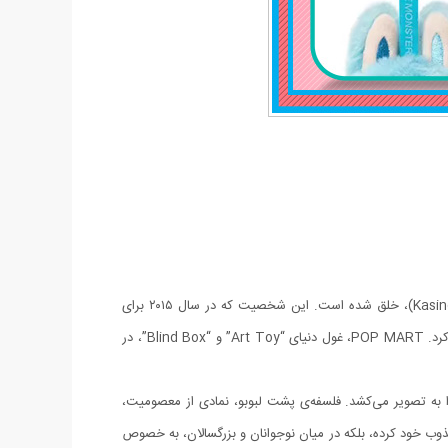
شخصیت لبوبو (Labubu) یکی از برجسته‌ترین کاراکترهای مجموعه “The Monsters” است که توسط هنرمند هنگ‌کنگی، کازینگ لانگ (Kasing Lung)، خلق شده است. این شخصیت که در سال ۲۰۱۵ برای
اولین بار در قالب کتاب‌های تصویری الهام گرفته از اساطیر نورس معرفی شد، به سرعت جای خود را در دل علاقه‌مندان به دنیای فانتزی و هنر پاپ باز کرد. POP MART، غول دنیای “Art Toy” و “Blind Box”، در
را به تصویر می‌کشد. فلسفه‌ی پشت لبوبو، نمادی از معصومیت،
ذوب خود کرده، بلکه در میان نوجوانان و بزرگسالان، به خصوص