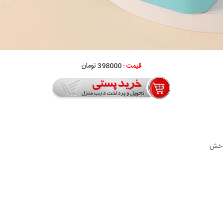
قیمت :
398000 تومان
و خش