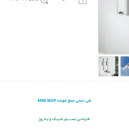
طی دستی جمع شونده MINI MOP
طـراحـی بســـیار شـیـک و بـه روز