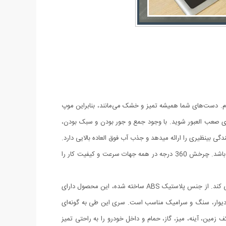
مام. دست‌های شما همیشه تمیز و خشک می‌مانند، بنابراین موپ
ف چرخش 180 درجه سر، می توانید به راحتی وارد مکان های صعب العبور شوید. با وجود جمع و جور بودن و سبک بودن،
 بینظیری را ارائه میدهد و جذب آب فوق العاده بالایی دارد.
بهترین ابزار برای شستشوی ماشین ، سرامیک، پنجره های بزرگ و دوراز دسترس و…می باشد. این طی حاوی مخزن برای نگهداری آب جمع شده می باشد. چرخش 360 درجه در همه جهات سرعت و کیفیت کار را
یک ابزار بسیار کاربردی برای تمیز کردن منزل و ماشین است. این تی با طراحی کاملا ساده و جذاب، بسیار جمع و جور است و جای زیادی را اشغال نمی کند. از جنس پلاستیک ABS ساخته شده، این محصول دارای
، دیوار، سنگ و سرامیک مناسب است. سری این طی به گونه‌ای
زمین، آینه، میز، گاز، حمام و داخل خودرو را به راحتی تمیز