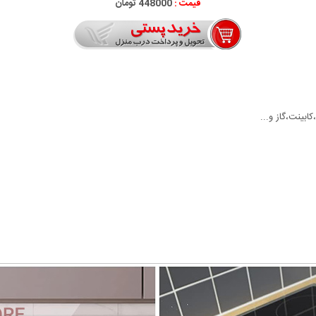
قیمت :
448000 تومان
بینت،گاز و...