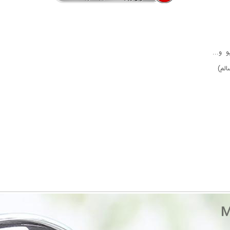
 و...
الم)