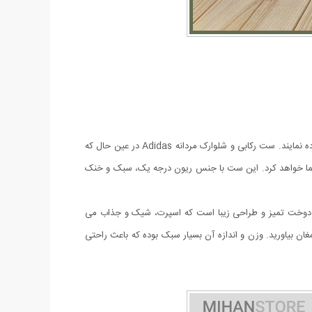
امروزه آقایان به دنبال لباس هایی راحت و در عین حال شیک و خوش استایل هستند که در منزل یا خارج از منزل هنگام مسافرت، باشگاه یا ... استفاده نمایند. ست رکابی و شلوارک مردانه Adidas در عین حال که
شما خواهد کرد. این ست با جنس ریون درجه یک، سبک و خنک
 مدل رکابی و دارای چاپ بسیار شیک است. مزايای ست رکابی و شلوارک مردانه Adidas سبک و راحت, دوخت تميز و طراحی زیبا است که اسپرت، شیک و جذاب می
ان بیاورید. وزن و اندازه آن بسیار سبک بوده که باعث راحتی