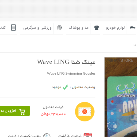
لوازم خودرو
مد و پوشاک
ورزشی و سرگرمی
کتاب
ان
عینک شنا Wave LING
Wave LING Swimming Goggles
قیمت محصول
افزودن به 
348,000 تومان
ضمانت بازگشت
بهترین کیفیت و قیمت