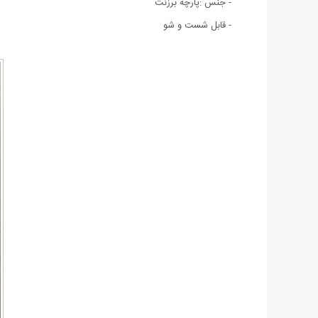
- جنس :پارچه برزنت
- قابل شست و شو