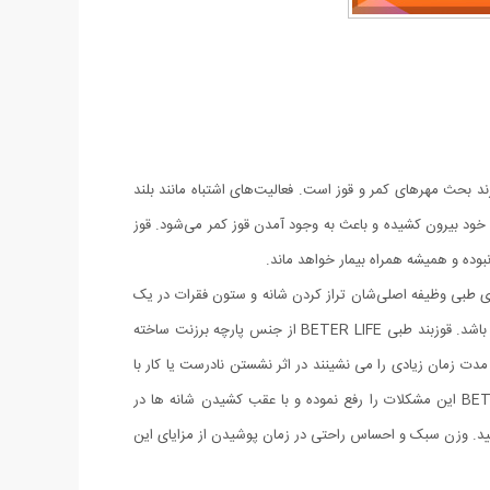
د بحث مهر‌های کمر و قوز است. فعالیت‌های اشتباه مانند بلند
خود بیرون کشیده و باعث به وجود آمدن قوز کمر می‌شود. قوز
بوده و همیشه همراه بیمار خواهد ماند.
های طبی وظیفه اصلی‌شان تراز کردن شانه و ستون فقرات در یک
راستا است. قوزبند طبی BETER LIFE مناسب برای اصلاح موقعیت کمر، شانه ها و گردن و یک نگهدارنده بسیار با کیفیت و در عین حال راحت می باشد. قوزبند طبی BETER LIFE از جنس پارچه برزنت ساخته
مدت زمان زیادی را می نشینند در اثر نشستن نادرست یا کار با
کامپیوتر و ... اغلب دچار مشکلات گوژپشتی، درد در نواحی کمر، شانه و ضعف در ماهیچه ها و فرم نامناسب بدن می باشند. قوزبند طبی BETER LIFE این مشکلات را رفع نموده و با عقب کشیدن شانه ها در
ه ها و ایجاد قوز در کمر نیز جلوگیری نمایید. وزن سبک و احساس راحتی در زمان پوشیدن از مزایای این