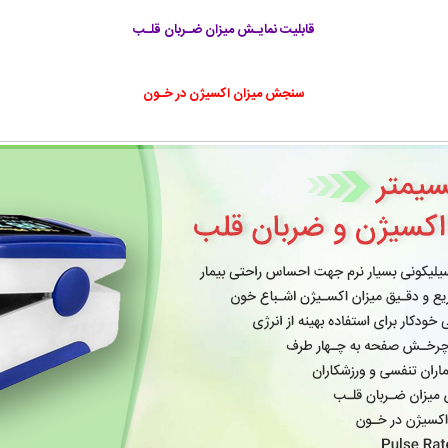
قابلیت نمایـش میزان ضـربان قلـب
سنجش میزان اکسیژن در خـون