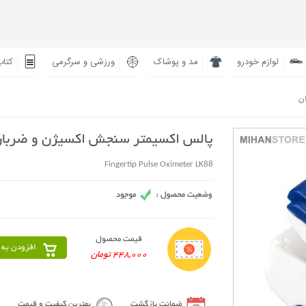
لوازم خودرو
مد و پوشاک
ورزشی و سرگرمی
کتاب
ان
پالس اکسیمتر سنجش اکسیژن و ضربان
Fingertip Pulse Oximeter LK88
قیمت محصول
افزودن به 
448,000 تومان
ضمانت بازگشت
بهترین کیفیت و قیمت