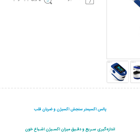
پالس اکسیمتر سنجش اکسیژن و ضربان قلب
اندازه‌گیری سـریع و دقـیق میزان اکسـیژن اشـباع خون