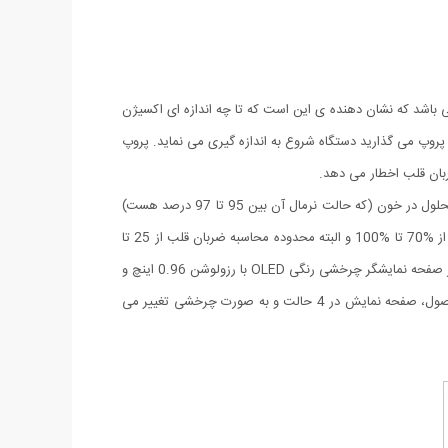
خ ضربان قلب می باشد که نشان دهنده ی این است که تا چه اندازه ای اکسیژن
روپ می گذارید دستگاه شروع به اندازه گیری می نماید. پروپ
ربان قلب اخطار می دهد.
این محصول دارای بند آویز گردنی بوده و با دو باطری نیم قلمی کار می کند. پالس اکسیمتر انگشتی مدل LK88 میزان ضربان قلب و میزان اکسیژن محلول در خون (که حالت نرمال آن بین 95 تا 97 درصد هست)
و البته میزان فسفات خون (PI) را با دو رنگ آبی و زرد نمایش می دهد. محدوده محاسبه و نمایش اکسیژن محلول در خون یا SpO2 در این دستگاه از %70 تا %100 و البته محدوده محاسبه ضربان قلب از 25 تا
250 ضربان در دقیقه می باشد. این محصول در صورت عدم استفاده (Finger Out)، پس از 8 ثانیه به صورت خودکار خاموش می شود. این محصول از صفحه نمایشگر چرخشی رنگی OLED با رزولوشن 0.96 اینچ و
با ابعاد 128*64 پیکسل ساخته شده و از وضوح بالایی برخوردار است. به جهت خوانایی بهتر صفحه نمایش، با فشرده شدن دکمه سفید روی این محصول، صفحه نمایش در 4 حالت و به صورت چرخشی تغییر می