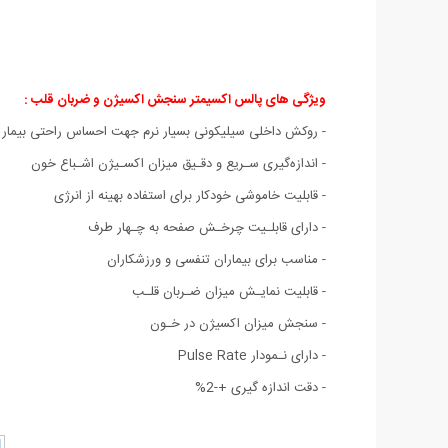
ویژگی های پالس اکسیمتر سنجش اکسیژن و ضربان قلب :
- روکش داخلی سیلیکونی بسیار نرم جهت احساس راحتی بیمار
- اندازه‌گیری سـریع و دقـیق میزان اکسـیژن اشـباع خون
- قابلیت خاموشی خودکار برای استفاده بهینه از انرژی
- دارای قابلـیت چرخـش صفحه به چـهار طرف
- مناسب برای بیماران تنفسی و ورزشکاران
- قابلیت نمایـش میزان ضـربان قلـب
- سنجش میزان اکسیژن در خـون
- دارای نـمودار Pulse Rate
- دقت اندازه گیری +-2%