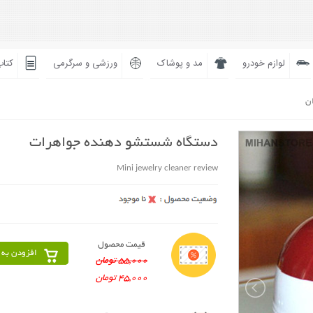
لوازم خودرو
مد و پوشاک
ورزشی و سرگرمی
کتاب
ان
دستگاه شستشو دهنده جواهرات
Mini jewelry cleaner review
قیمت محصول
افزودن به 
55,000 تومان
45,000 تومان