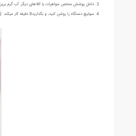
3. داخل پوشش مختص جواهرات یا کالاهای دیگر آب گرم بریزید (از آب داغ استفاده نشود) ، سپس مواد شوینده (مانند مایع ظرفشویی) را به آن بیفزایید.
4. سوئیچ دستگاه را روشن کنید، و بگذارید8 دقیقه کار میکند. (دستگاه پس از 8 دقیقه به صورت اتوماتیک خاموش خواهد شد)