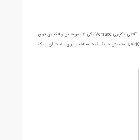
بدون شک استفاده از عینکهای با کیفیت علاوه بر اینکه از چشمان شما محافظت می کند باعث زیبایی تحسین برانگیز چهره شما نیز خواهد شد. عینک آفتابی لاکچری Versace یکی از معروفترین و لاکچری ترین
عینکهای کمپانی Versace می باشد که مطمئنا شما هم تاکنون این عینک معروف را بر چشمان دوستان و آشنایان خود دیده اید. لنز این عینک از نوع UV 400 ضد خش با رنگ ثابت میباشد و برای ساخت آن از یک