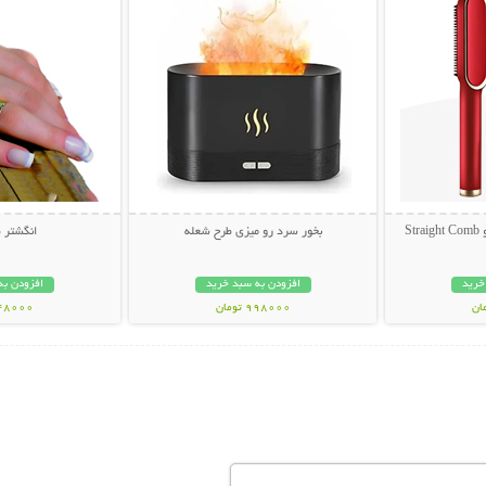
S
بخور سرد رو میزی طرح شعله
انگشتر 
خرید
افزودن به سبد خرید
افزودن به
998000 تومان
148000 تو