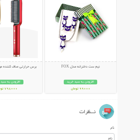
نیم ست دخترانه مدل FOX
برس حرارتی صاف کننده مو traight Comb
افزودن به سبد خرید
افزودن به سبد 
99000 تومان
798000 تومان
نـــظرات
نام