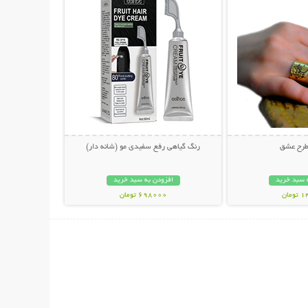
طرح عشق
رنگ گیاهی رفع سفیدی مو (شانه دار)
 سبد خرید
افزودن به سبد خرید
مان
698000 تومان