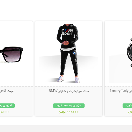
بیشتر
نمایش توضیحات بیشتر
نمایش توضی
Lux
ست سوئیشرت و شلوار BMW
عینک آفتابی muda
خرید
افزودن به سبد خرید
افزودن به
998000 تومان
298000 تو