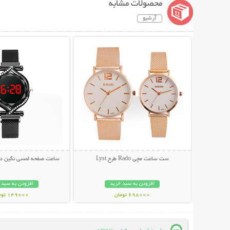
محصولات مشابه
آرشیو
نمایش توضیحات بیشتر
نمایش توضیحات 
ست ساعت مچی Rado طرح Lyst
ساعت صفحه لمسی نگین دار ury Lady
افزودن به سبد خرید
افزودن به سبد 
698000 تومان
149000 تومان