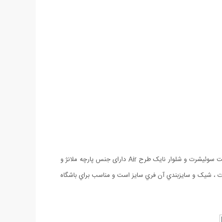
در فصل سرما باید به فکر لباس های گرم باشیم که طبیعتا ست سویشرت و شلوار یکی از گزینه های پرطرفدار و کارامد بین خانم ها و آقایان هست. ست سوئیشرت و شلوار نایک طرح Air دارای جنس پارچه ملانژ و
و راحت, دوخت تميز و طراحی زیبا است که اسپرت ، شیک و سايزبندي آن فري سايز است و مناسب براي باشگاه