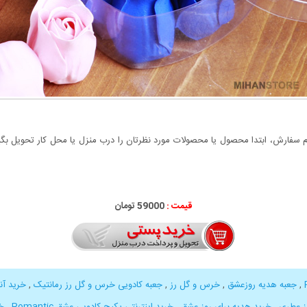
سفارش، ابتدا محصول یا محصولات مورد نظرتان را درب منزل یا محل کار تحویل بگیری
قیمت :
000
59
تومان
,
جعبه هدیه روزعشق
,
خرس و گل رز
,
جعبه کادویی خرس و گل رز رمانتیک
,
خرید آن
ز عطری
,
خرید هدیه برای روز عشق
,
خرید اینترنتی پکیج کادویی عشق Romantic
,
خ