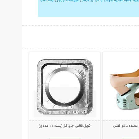
حات بیشتر
نمایش توضیحات بیشتر
فویل قالبی اجاق گاز (بسته 10 عددی)