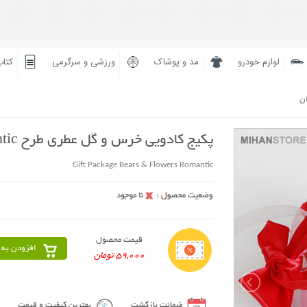
لوازم خودرو
مد و پوشاک
ورزشی و سرگرمی
کتاب
ان
پکیج کادویی خرس و گل عطری طرح Romantic
Gift Package Bears & Flowers Romantic
قیمت محصول
افزودن به 
59,000 تومان
ضمانت بازگشت
بهترین کیفیت و قیمت