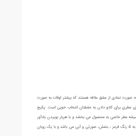
ه صورت نمادی از عشق علاقه هستند که بیشتر اوقات به صورت
تن یک خرس عروسکی و گل های عطری برای کادو دادن به عشقتان انتخاب خوبی است. پکیج
ابونی عطری که بدلیل قرارگیری داخل جعبه همیشه عطر خاصی به محصول می بخشد و با هربار بوییدن یادآور
خاطرات زیبای روزی زیبا برای شماست. ظاهر جعبه به شکل قلب طراحی شده و جنس طلقی دارد. پکیج کادویی خرس و گل عطری طرح Romantic به 4 رنگ قرمز ، بنفش، صورتی و آبی می باشد و با یک روبان