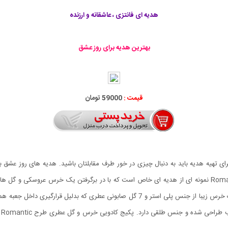
هدیه ای فانتزی ، عاشقانه و ارزنده
بهترین هدیه برای روز عشق
قیمت :
59000 تومان
ی تهیه هدیه باید به دنبال چیزی در خور طرف مقابلتان باشید. هدیه های روز عشق ب
پکیج وجود دارند. پکیج کادویی خرس و گل عطری طرح Romantic نمونه ای از هدیه ای خاص است که با در برگرف
کادویی خرس و گل عطری طرح Romantic شامل یک عروسک خرس زیبا از جنس پلی استر و 7 گل ص