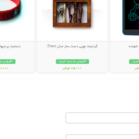
 شونده
گردنبند چوبی دست ساز مدل Fence
دستبند پرسپول
خرید
افزودن به سبد خرید
افزودن به
25000 تومان
20000 توم