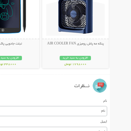
پنکه مه پاش رومیزی AIR COOLER FAN
تبلت جادویی پاک
افزودن به سبد خرید
افزودن به سبد 
1798000 تومان
348000 تومان
نـــظرات
نام
ایمیل