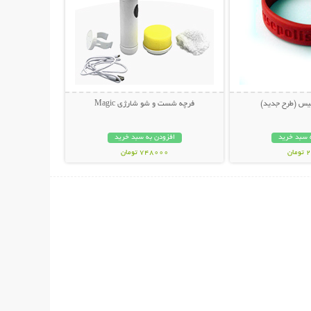
یس (طرح جدید)
فرچه شست و شو شارژی Magic
 سبد خرید
افزودن به سبد خرید
ان
748000 تومان